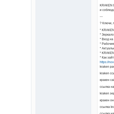
KRAKEN D
и соблюд
---
? Ключи,
* KRAKEN
* Зерка
* Вход н
* Рабочи
* Актуал
* KRAKEN
* Как за
https://no
kraken ра
kraken сс
кракен са
ссылка на
kraken зе
кракен о
ссылка kr
ссылка на