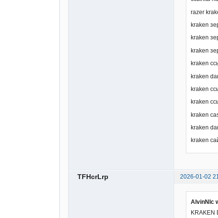
razer kra
kraken зе
kraken зе
kraken зе
kraken сс
kraken da
kraken сс
kraken сс
kraken ca
kraken da
kraken са
TFHcrLrp
2026-01-02 2
AlvinNIc 
KRAKEN D