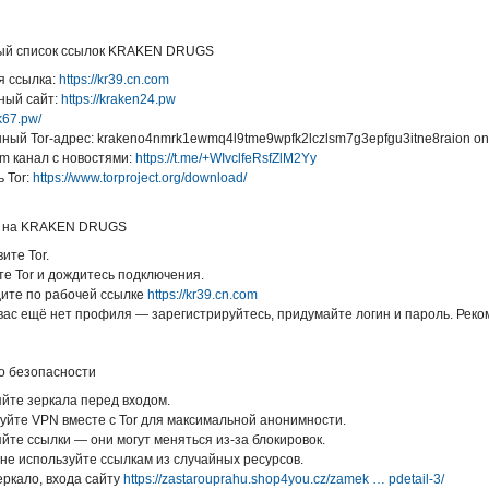
ый список ссылок KRAKEN DRUGS
я ссылка:
https://kr39.cn.com
ный сайт:
https://kraken24.pw
ak67.pw/
ный Tor-адрес: krakeno4nmrk1ewmq4l9tme9wpfk2lczlsm7g3epfgu3itne8raion on
am канал с новостями:
https://t.me/+WIvclfeRsfZlM2Yy
ь Tor:
https://www.torproject.org/download/
и на KRAKEN DRUGS
вите Tor.
те Tor и дождитесь подключения.
дите по рабочей ссылке
https://kr39.cn.com
 вас ещё нет профиля — зарегистрируйтесь, придумайте логин и пароль. Реко
о безопасности
яйте зеркала перед входом.
уйте VPN вместе с Tor для максимальной анонимности.
йте ссылки — они могут меняться из-за блокировок.
 не используйте ссылкам из случайных ресурсов.
еркало, входа сайту
https://zastarouprahu.shop4you.cz/zamek … pdetail-3/