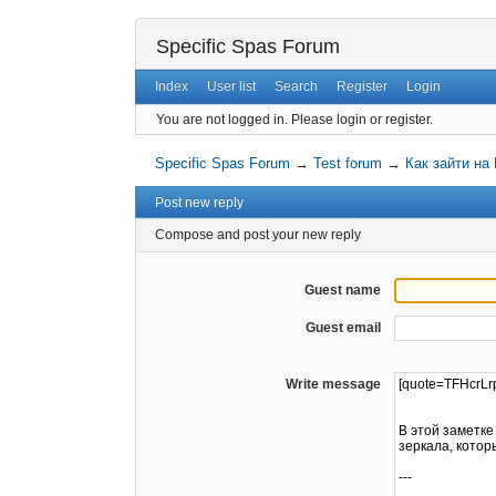
Specific Spas Forum
Index
User list
Search
Register
Login
You are not logged in.
Please login or register.
Specific Spas Forum
→
Test forum
→
Как зайти н
Post new reply
Compose and post your new reply
Guest name
Guest email
Write message