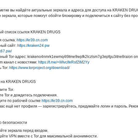
аметке вы найдёте актуальные зеркала и адреса для доступа на KRAKEN DRUG
зеркала, которые помогут обойти блокировку и подключиться к сайту без про
ый список ссылок KRAKEN DRUGS
я ссылка:
https://kr39.cn.com
ный сайт:
https://kraken24.pw
ak67.pw/
ный Tor-адрес: krakeno4nmrk1ewmq4l9tme9wpfk2lczlsm7g3epfgu3itne8raion on
am канал с новостями:
https://t.me/+WIvclfeRsfZlM2Yy
ь Tor:
https://www.torproject.org/download/
и на KRAKEN DRUGS
вите Tor.
те Tor и дождитесь подключения.
дите по рабочей ссылке
https://kr39.cn.com
 вас ещё нет профиля — зарегистрируйтесь, придумайте логин и пароль. Реко
о безопасности
яйте зеркала перед входом.
уйте VPN вместе с Tor для максимальной анонимности.