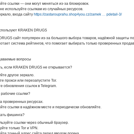
йте ссылки — они могут меняться из-за блокировок.
 не используйте ссылкам из случайных ресурсов.
еркало, входа сайту
https://zastarouprahu.shop4you.cz/zamek … pdetail-3/
используют KRAKEN DRUGS
RUGS сайт популярен из-за большого выбора товаров, надёжной защиты пок
отает система рейтингов, что помогает выбирать только проверенных продав
даваемые вопросы
ть, если KRAKEN DRUGS не открывается?
йте другое зеркало.
те прокси или перезапустите Tor.
е обновления ссылок в Telegram.
ь рабочие ссылки?
на проверенных ресурсах.
яйте ссылки в надёжном месте и периодически обновляйте.
жать фишинга?
льзуйте ссылки через обычный браузер.
уйте только Tor и VPN.
йте точный адрес сайта перед вводом логина.