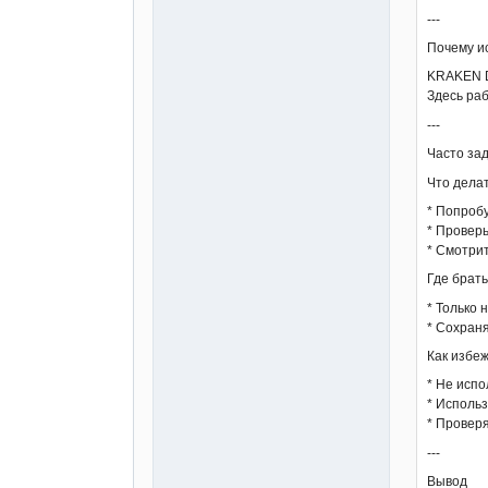
---
Почему 
KRAKEN D
Здесь раб
---
Часто за
Что дела
* Попробу
* Проверь
* Смотрит
Где брат
* Только 
* Сохран
Как избе
* Не испо
* Использ
* Проверя
---
Вывод