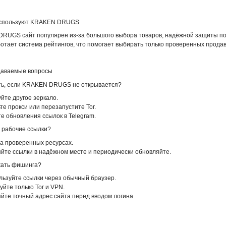
используют KRAKEN DRUGS
RUGS сайт популярен из-за большого выбора товаров, надёжной защиты пок
отает система рейтингов, что помогает выбирать только проверенных продав
даваемые вопросы
ть, если KRAKEN DRUGS не открывается?
йте другое зеркало.
те прокси или перезапустите Tor.
е обновления ссылок в Telegram.
ь рабочие ссылки?
на проверенных ресурсах.
яйте ссылки в надёжном месте и периодически обновляйте.
жать фишинга?
льзуйте ссылки через обычный браузер.
уйте только Tor и VPN.
йте точный адрес сайта перед вводом логина.