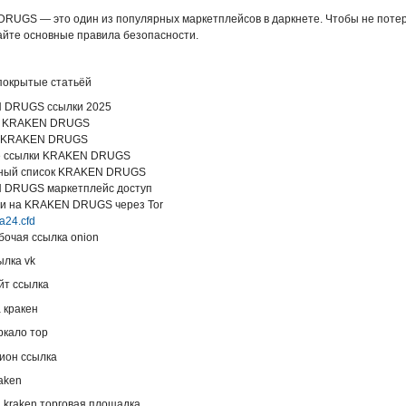
RUGS — это один из популярных маркетплейсов в даркнете. Чтобы не потер
айте основные правила безопасности.
 покрытые статьёй
 DRUGS ссылки 2025
ло KRAKEN DRUGS
а KRAKEN DRUGS
е ссылки KRAKEN DRUGS
ьный список KRAKEN DRUGS
 DRUGS маркетплейс доступ
йти на KRAKEN DRUGS через Tor
va24.cfd
бочая ссылка onion
ылка vk
йт ссылка
 кракен
ркало тор
нион ссылка
aken
 kraken торговая площадка