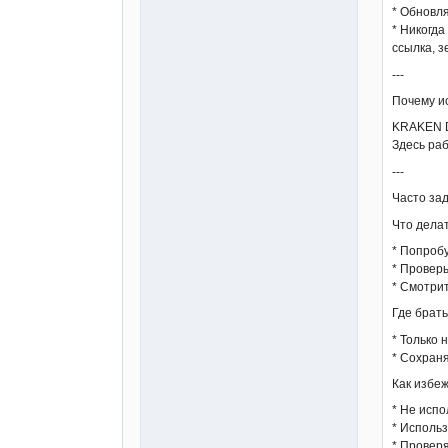
* Обновля
* Никогда
ссылка, з
---
Почему 
KRAKEN D
Здесь раб
---
Часто за
Что дела
* Попробу
* Проверь
* Смотрит
Где брат
* Только 
* Сохран
Как избе
* Не испо
* Использ
* Проверя