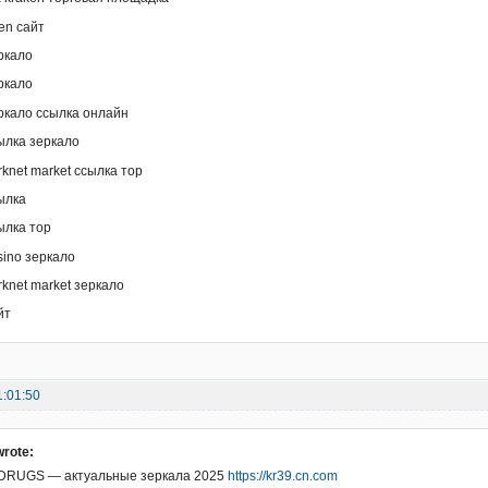
ken сайт
ркало
ркало
ркало ссылка онлайн
ылка зеркало
rknet market ссылка тор
ылка
ылка тор
sino зеркало
rknet market зеркало
йт
1:01:50
wrote:
RUGS — актуальные зеркала 2025
https://kr39.cn.com