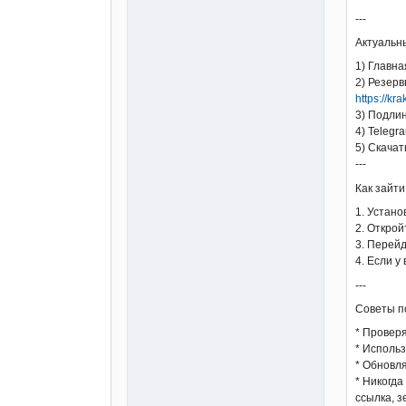
---
Актуальн
1) Главна
2) Резерв
https://kr
3) Подлин
4) Telegr
5) Скачат
---
Как зайт
1. Устано
2. Открой
3. Перей
4. Если у
---
Советы п
* Провер
* Использ
* Обновля
* Никогда
ссылка, з