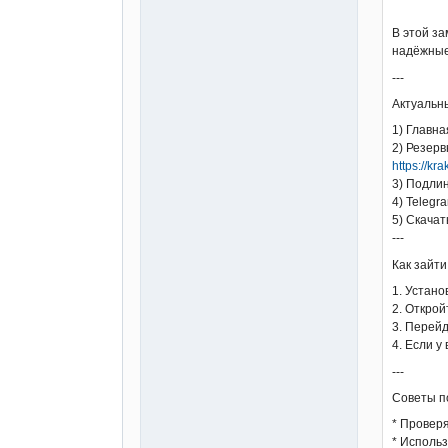
В этой з
надёжные 
---
Актуальн
1) Главна
2) Резерв
https://kr
3) Подлин
4) Telegr
5) Скачат
---
Как зайт
1. Устано
2. Открой
3. Перей
4. Если у
---
Советы п
* Провер
* Использ