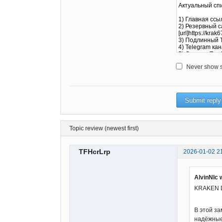
Never show sm
Topic review (newest first)
TFHcrLrp
2026-01-02 2
AlvinNIc 
KRAKEN D
В этой з
надёжные 